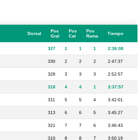
Pos
Pos
Pos
Dorsal
Tiempo
Gral
Cat
Rama
327
1
1
1
2:36:08
330
2
2
2
2:47:37
328
3
3
3
2:52:57
318
4
4
1
3:37:57
311
5
5
4
3:42:01
313
6
6
5
3:45:27
321
7
7
6
3:46:43
310
8
8
7
3:50:19