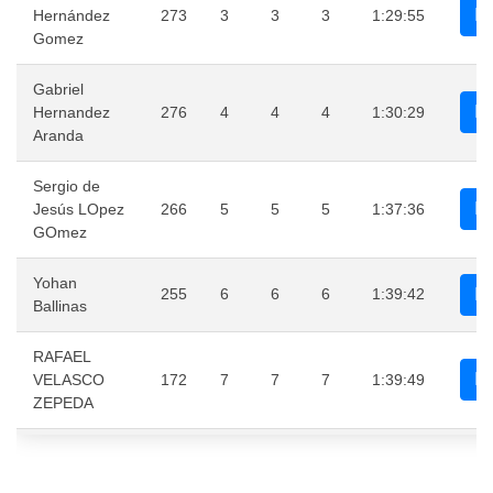
Hernández
273
3
3
3
1:29:55
Gomez
Gabriel
Hernandez
276
4
4
4
1:30:29
Aranda
Sergio de
Jesús LOpez
266
5
5
5
1:37:36
GOmez
Yohan
255
6
6
6
1:39:42
Ballinas
RAFAEL
VELASCO
172
7
7
7
1:39:49
ZEPEDA
Rodrigo
Hernández
241
8
8
8
1:42:05