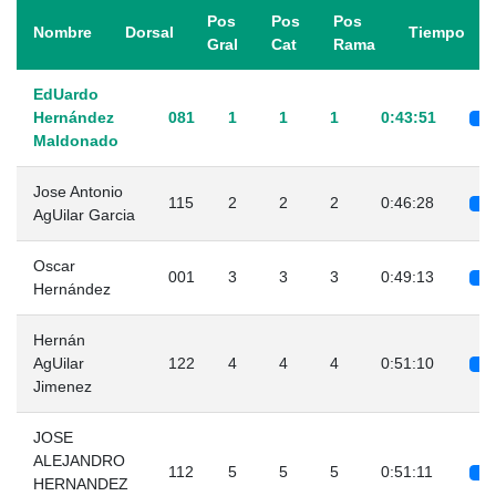
Pos
Pos
Pos
Nombre
Dorsal
Tiempo
Gral
Cat
Rama
EdUardo
Hernández
081
1
1
1
0:43:51
Maldonado
Jose Antonio
115
2
2
2
0:46:28
AgUilar Garcia
Oscar
001
3
3
3
0:49:13
Hernández
Hernán
AgUilar
122
4
4
4
0:51:10
Jimenez
JOSE
ALEJANDRO
112
5
5
5
0:51:11
HERNANDEZ