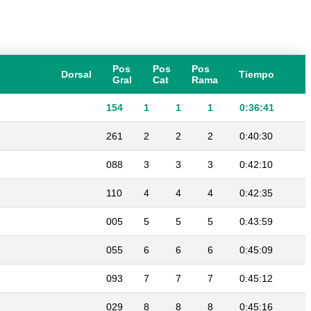
Pos
Pos
Pos
Dorsal
Tiempo
Gral
Cat
Rama
154
1
1
1
0:36:41
261
2
2
2
0:40:30
088
3
3
3
0:42:10
110
4
4
4
0:42:35
005
5
5
5
0:43:59
055
6
6
6
0:45:09
093
7
7
7
0:45:12
029
8
8
8
0:45:16