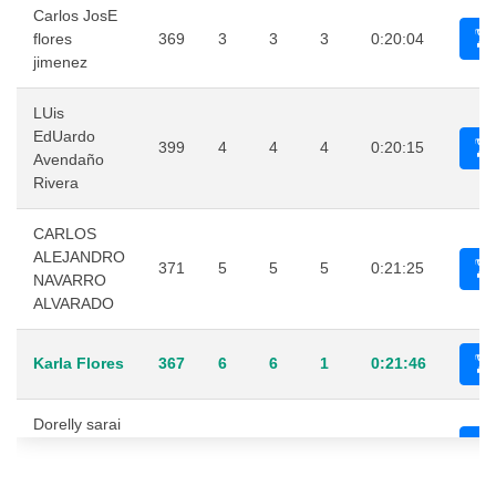
Carlos JosE
flores
369
3
3
3
0:20:04
jimenez
LUis
EdUardo
399
4
4
4
0:20:15
Avendaño
Rivera
CARLOS
ALEJANDRO
371
5
5
5
0:21:25
NAVARRO
ALVARADO
Karla Flores
367
6
6
1
0:21:46
Dorelly sarai
AgUilar
362
7
7
2
0:21:48
Sandoval