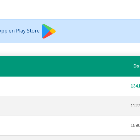
 App en Play Store
Do
134
112
159