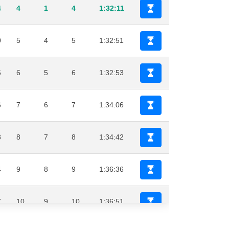
4
4
1
4
1:32:11
0
5
4
5
1:32:51
6
6
5
6
1:32:53
6
7
6
7
1:34:06
8
8
7
8
1:34:42
4
9
8
9
1:36:36
7
10
9
10
1:36:51