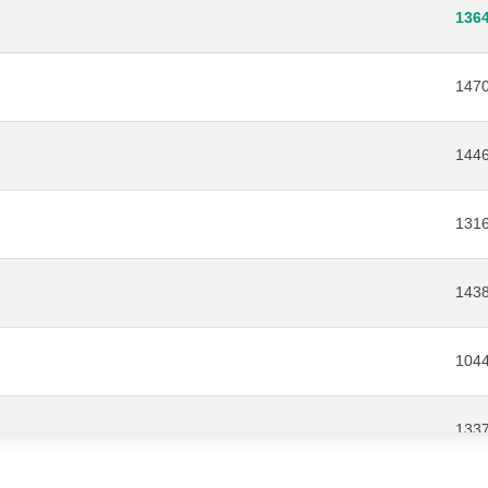
136
147
144
131
143
104
133