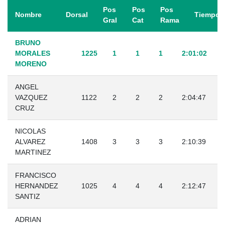
Pos
Pos
Pos
Nombre
Dorsal
Tiempo
Gral
Cat
Rama
BRUNO
MORALES
1225
1
1
1
2:01:02
MORENO
ANGEL
VAZQUEZ
1122
2
2
2
2:04:47
CRUZ
NICOLAS
ALVAREZ
1408
3
3
3
2:10:39
MARTINEZ
FRANCISCO
HERNANDEZ
1025
4
4
4
2:12:47
SANTIZ
ADRIAN