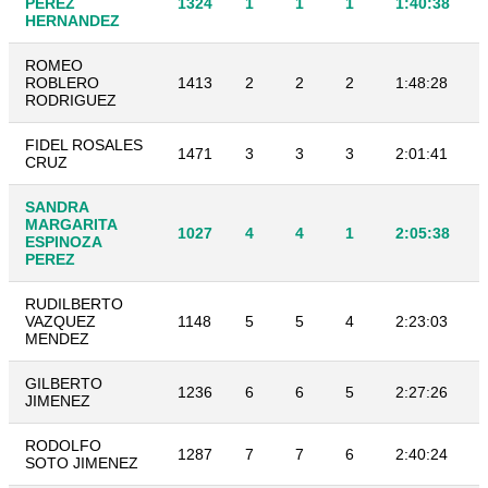
PEREZ
1324
1
1
1
1:40:38
HERNANDEZ
ROMEO
ROBLERO
1413
2
2
2
1:48:28
RODRIGUEZ
FIDEL ROSALES
1471
3
3
3
2:01:41
CRUZ
SANDRA
MARGARITA
1027
4
4
1
2:05:38
ESPINOZA
PEREZ
RUDILBERTO
VAZQUEZ
1148
5
5
4
2:23:03
MENDEZ
GILBERTO
1236
6
6
5
2:27:26
JIMENEZ
RODOLFO
1287
7
7
6
2:40:24
SOTO JIMENEZ