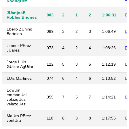
RodrIgUez
JUanjosE
003
2
1
2
1:06:31
Robles Briones
Ebelio ZUnino
089
3
2
3
1:06:49
Bartolon
Jimner PErez
073
4
2
4
1:08:26
JUárez
Jorge LUis
122
5
3
5
1:12:19
GUizar AgUilar
LUis Martinez
074
6
4
6
1:13:52
EdwUin
emmanUel
059
7
5
7
1:14:21
velazqUez
velazqUez
MaUro PErez
110
8
3
8
1:17:55
ventUra