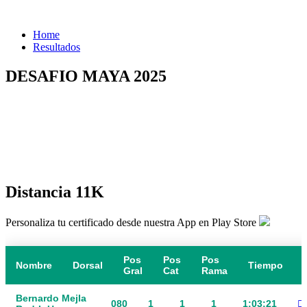
Home
Resultados
DESAFIO MAYA 2025
Distancia 11K
Personaliza tu certificado desde nuestra App en Play Store
Pos
Pos
Pos
Nombre
Dorsal
Tiempo
Gral
Cat
Rama
Bernardo MejIa
080
1
1
1
1:03:21