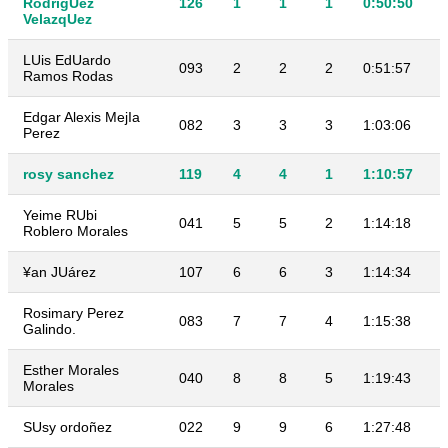
RodrigUez
126
1
1
1
0:50:50
VelazqUez
LUis EdUardo
093
2
2
2
0:51:57
Ramos Rodas
Edgar Alexis MejIa
082
3
3
3
1:03:06
Perez
rosy sanchez
119
4
4
1
1:10:57
Yeime RUbi
041
5
5
2
1:14:18
Roblero Morales
¥an JUárez
107
6
6
3
1:14:34
Rosimary Perez
083
7
7
4
1:15:38
Galindo.
Esther Morales
040
8
8
5
1:19:43
Morales
SUsy ordoñez
022
9
9
6
1:27:48