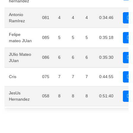
hernandez
Antonio
081
4
4
4
0:34:46
RamIrez
Felipe
085
5
5
5
0:35:18
mateo JUan
JUlio Mateo
086
6
6
6
0:35:30
JUan
Cris
075
7
7
7
0:44:55
JesUs
058
8
8
8
0:51:40
Hernandez
Antonio
055
9
9
9
0:53:29
Rogel rUiz
Miryam