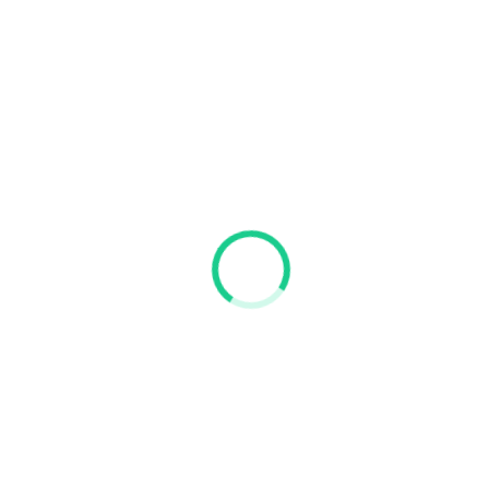
Personaliza tu certificado desde nuestra App en Play
Store
Pos
Pos
Pos
Nombre
Dorsal
Tiempo
Gral
Cat
Rama
GABRIELA
DEL CARMEN
321
1
1
1
1:40:23
GONZALEZ
LOPEZ
AURORA DEL
ROSARIO
322
2
1
2
1:40:25
GONZALEZ
LOPEZ
ANAJASSY
LOPEZ
533
3
2
3
1:43:16
HERNANDEZ
ANTONIA
SANCHEZ
401
4
3
4
1:55:39
GOMEZ