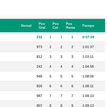
Pos
Pos
Pos
Dorsal
Tiempo
Gral
Cat
Rama
232
1
1
1
0:57:08
973
2
2
2
1:01:37
812
3
3
3
1:03:11
242
4
4
4
1:04:58
948
5
5
5
1:08:06
926
6
6
6
1:08:11
987
7
7
7
1:08:13
907
8
8
8
1:09:13