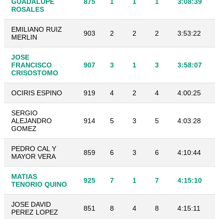
GUADALUPE
875
1
1
1
3:08:39
ROSALES
EMILIANO RUIZ
903
2
2
2
3:53:22
MERLIN
JOSE
FRANCISCO
907
3
1
3
3:58:07
CRISOSTOMO
OCIRIS ESPINO
919
4
2
4
4:00:25
SERGIO
ALEJANDRO
914
5
3
5
4:03:28
GOMEZ
PEDRO CAL Y
859
6
3
6
4:10:44
MAYOR VERA
MATIAS
925
7
1
7
4:15:10
TENORIO QUINO
JOSE DAVID
851
8
4
8
4:15:11
PEREZ LOPEZ