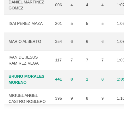
DANIEL MARTINEZ
006
4
4
4
1:07:
GOMEZ
ISAI PEREZ MAZA
201
5
5
5
1:08:
MARIO ALBERTO
354
6
6
6
1:09:
IVAN DE JESUS
117
7
7
7
1:09:
RAMIREZ VEGA
BRUNO MORALES
441
8
1
8
1:09:
MORENO
MIGUEL ANGEL
395
9
8
9
1:10:
CASTRO ROBLERO
YIRHE ALEJANDRO
BALCAZAR
449
10
9
10
1:11:
HERNANDEZ