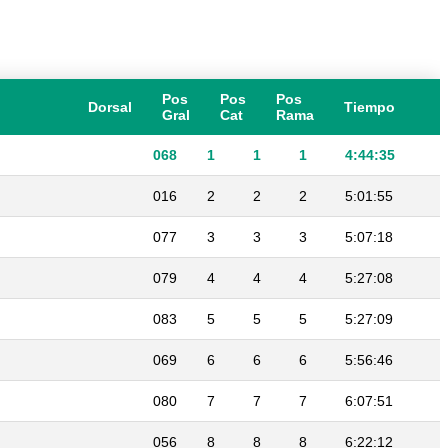
Pos
Pos
Pos
Dorsal
Tiempo
Gral
Cat
Rama
068
1
1
1
4:44:35
016
2
2
2
5:01:55
077
3
3
3
5:07:18
079
4
4
4
5:27:08
083
5
5
5
5:27:09
069
6
6
6
5:56:46
080
7
7
7
6:07:51
056
8
8
8
6:22:12