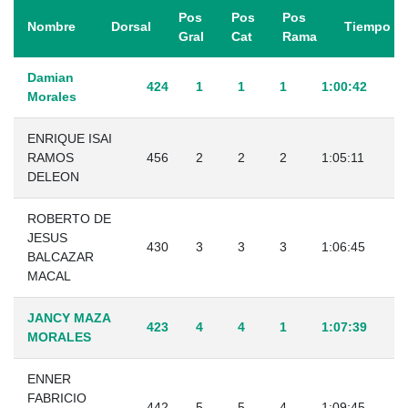
Pos
Pos
Pos
Nombre
Dorsal
Tiempo
Gral
Cat
Rama
Damian
424
1
1
1
1:00:42
Morales
ENRIQUE ISAI
RAMOS
456
2
2
2
1:05:11
DELEON
ROBERTO DE
JESUS
430
3
3
3
1:06:45
BALCAZAR
MACAL
JANCY MAZA
423
4
4
1
1:07:39
MORALES
ENNER
FABRICIO
442
5
5
4
1:09:45