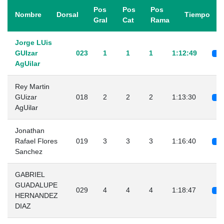
Pos
Pos
Pos
Nombre
Dorsal
Tiempo
Gral
Cat
Rama
Jorge LUis
GUIzar
023
1
1
1
1:12:49
AgUilar
Rey Martin
GUizar
018
2
2
2
1:13:30
AgUilar
Jonathan
Rafael Flores
019
3
3
3
1:16:40
Sanchez
GABRIEL
GUADALUPE
029
4
4
4
1:18:47
HERNANDEZ
DIAZ