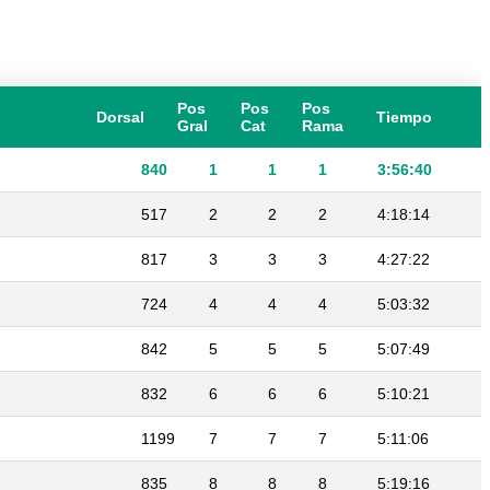
Pos
Pos
Pos
Dorsal
Tiempo
Gral
Cat
Rama
840
1
1
1
3:56:40
517
2
2
2
4:18:14
817
3
3
3
4:27:22
724
4
4
4
5:03:32
842
5
5
5
5:07:49
832
6
6
6
5:10:21
1199
7
7
7
5:11:06
835
8
8
8
5:19:16