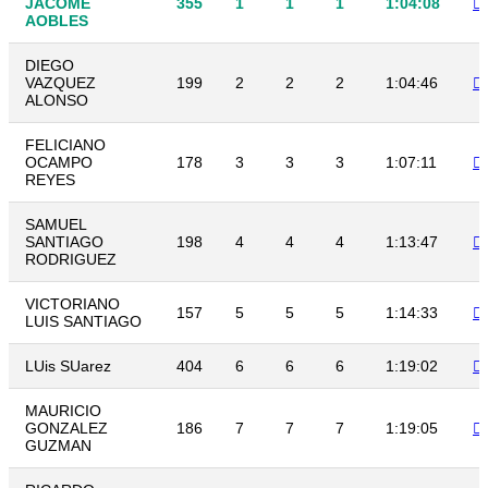
JACOME
355
1
1
1
1:04:08
AOBLES
DIEGO
VAZQUEZ
199
2
2
2
1:04:46
ALONSO
FELICIANO
OCAMPO
178
3
3
3
1:07:11
REYES
SAMUEL
SANTIAGO
198
4
4
4
1:13:47
RODRIGUEZ
VICTORIANO
157
5
5
5
1:14:33
LUIS SANTIAGO
LUis SUarez
404
6
6
6
1:19:02
MAURICIO
GONZALEZ
186
7
7
7
1:19:05
GUZMAN