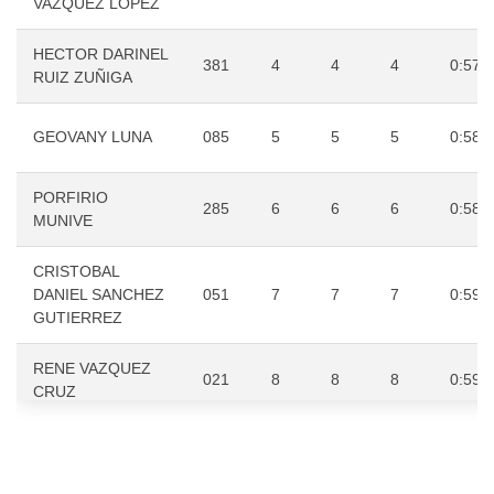
VAZQUEZ LOPEZ
HECTOR DARINEL
381
4
4
4
0:57:
RUIZ ZUÑIGA
GEOVANY LUNA
085
5
5
5
0:58:
PORFIRIO
285
6
6
6
0:58:
MUNIVE
CRISTOBAL
DANIEL SANCHEZ
051
7
7
7
0:59:
GUTIERREZ
RENE VAZQUEZ
021
8
8
8
0:59:
CRUZ
MARIO E.
BELMONT
190
9
1
9
0:59:
HERNANDEZ