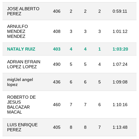
JOSE ALBERTO
406
2
2
2
0:59:11
PEREZ
ARNULFO
MENDEZ
408
3
3
3
1:01:12
MENDEZ
NATALY RUIZ
403
4
4
1
1:03:20
ADRIAN EFRAIN
490
5
5
4
1:07:24
LOPEZ LOPEZ
migUel angel
436
6
6
5
1:09:08
lopez
ROBERTO DE
JESUS
460
7
7
6
1:10:16
BALCAZAR
MACAL
LUIS ENRIQUE
405
8
8
7
1:13:48
PEREZ