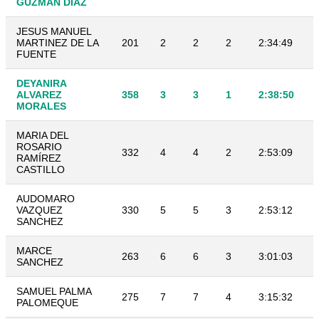
GUZMAN DÍAZ
JESUS MANUEL
MARTINEZ DE LA
201
2
2
2
2:34:49
FUENTE
DEYANIRA
ALVAREZ
358
3
3
1
2:38:50
MORALES
MARIA DEL
ROSARIO
332
4
4
2
2:53:09
RAMÍREZ
CASTILLO
AUDOMARO
VAZQUEZ
330
5
5
3
2:53:12
SANCHEZ
MARCE
263
6
6
3
3:01:03
SANCHEZ
SAMUEL PALMA
275
7
7
4
3:15:32
PALOMEQUE