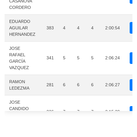
CASANOVA
CORDERO
EDUARDO
AGUILAR
383
4
4
4
2:00:54
HERNANDEZ
JOSE
RAFAEL
341
5
5
5
2:06:24
GARCÍA
VAZQUEZ
RAMON
281
6
6
6
2:06:27
LEDEZMA
JOSE
CANDIDO
226
7
7
7
2:15:29
GOMEZ
HERNANDEZ
ISRAEL