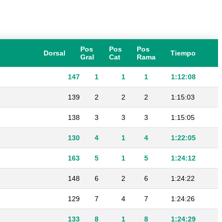
Pos
Pos
Pos
Dorsal
Tiempo
Gral
Cat
Rama
147
1
1
1
1:12:08
139
2
2
2
1:15:03
138
3
3
3
1:15:05
130
4
1
4
1:22:05
163
5
1
5
1:24:12
148
6
2
6
1:24:22
129
7
4
7
1:24:26
133
8
1
8
1:24:29