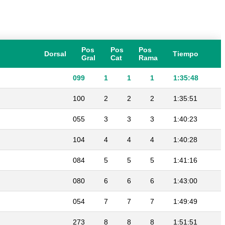
Pos
Pos
Pos
Dorsal
Tiempo
Gral
Cat
Rama
099
1
1
1
1:35:48
100
2
2
2
1:35:51
055
3
3
3
1:40:23
104
4
4
4
1:40:28
084
5
5
5
1:41:16
080
6
6
6
1:43:00
054
7
7
7
1:49:49
273
8
8
8
1:51:51