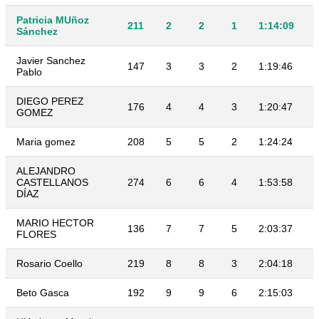
Patricia MUñoz
211
2
2
1
1:14:09
Sánchez
Javier Sanchez
147
3
3
2
1:19:46
Pablo
DIEGO PEREZ
176
4
4
3
1:20:47
GOMEZ
Maria gomez
208
5
5
2
1:24:24
ALEJANDRO
CASTELLANOS
274
6
6
4
1:53:58
DÍAZ
MARIO HECTOR
136
7
7
5
2:03:37
FLORES
Rosario Coello
219
8
8
3
2:04:18
Beto Gasca
192
9
9
6
2:15:03