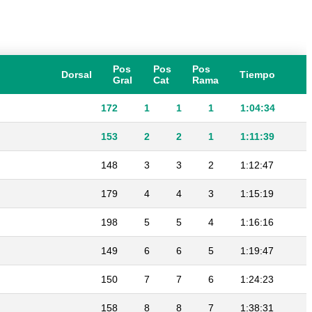
Pos
Pos
Pos
Dorsal
Tiempo
Gral
Cat
Rama
172
1
1
1
1:04:34
153
2
2
1
1:11:39
148
3
3
2
1:12:47
179
4
4
3
1:15:19
198
5
5
4
1:16:16
149
6
6
5
1:19:47
150
7
7
6
1:24:23
158
8
8
7
1:38:31