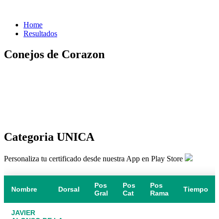
Home
Resultados
Conejos de Corazon
Categoria UNICA
Personaliza tu certificado desde nuestra App en Play Store
Pos
Pos
Pos
Nombre
Dorsal
Tiempo
Gral
Cat
Rama
JAVIER