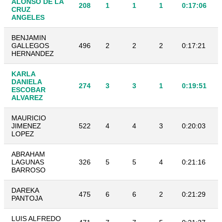
ALONSO DE LA
208
1
1
1
0:17:06
CRUZ
ANGELES
BENJAMIN
GALLEGOS
496
2
2
2
0:17:21
HERNANDEZ
KARLA
DANIELA
274
3
3
1
0:19:51
ESCOBAR
ALVAREZ
MAURICIO
JIMENEZ
522
4
4
3
0:20:03
LOPEZ
ABRAHAM
LAGUNAS
326
5
5
4
0:21:16
BARROSO
DAREKA
475
6
6
2
0:21:29
PANTOJA
LUIS ALFREDO