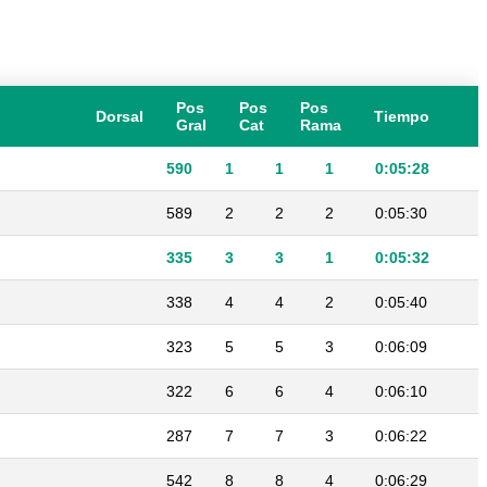
Pos
Pos
Pos
Dorsal
Tiempo
Gral
Cat
Rama
590
1
1
1
0:05:28
589
2
2
2
0:05:30
335
3
3
1
0:05:32
338
4
4
2
0:05:40
323
5
5
3
0:06:09
322
6
6
4
0:06:10
287
7
7
3
0:06:22
542
8
8
4
0:06:29