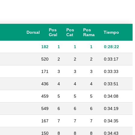
Pos
Pos
Pos
Dorsal
Tiempo
Gral
Cat
Rama
182
1
1
1
0:28:22
520
2
2
2
0:33:17
171
3
3
3
0:33:33
436
4
4
4
0:33:51
459
5
5
5
0:34:08
549
6
6
6
0:34:19
167
7
7
7
0:34:35
150
8
8
8
0:34:43