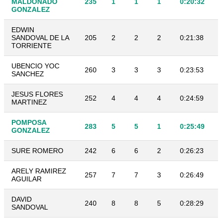
MALDONADO
235
1
1
1
0:20:32
GONZALEZ
EDWIN
SANDOVAL DE LA
205
2
2
2
0:21:38
TORRIENTE
UBENCIO YOC
260
3
3
3
0:23:53
SANCHEZ
JESUS FLORES
252
4
4
4
0:24:59
MARTINEZ
POMPOSA
283
5
5
1
0:25:49
GONZALEZ
SURE ROMERO
242
6
6
2
0:26:23
ARELY RAMIREZ
257
7
7
3
0:26:49
AGUILAR
DAVID
240
8
8
5
0:28:29
SANDOVAL