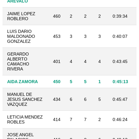
AREVALO
JAIME LOPEZ
460
2
2
2
0:39:34
ROBLERO
LUIS DARIO
MALDONADO
453
3
3
3
0:40:07
GONZALEZ
GERARDO
ALBERTO
401
4
4
4
0:43:45
CAMACHO
RIVERA
AIDA ZAMORA
450
5
5
1
0:45:13
MANUEL DE
JESUS SANCHEZ
434
6
6
5
0:45:47
VAZQUEZ
LETICIA MENDEZ
414
7
7
2
0:46:24
ROBLES
JOSE ANGEL