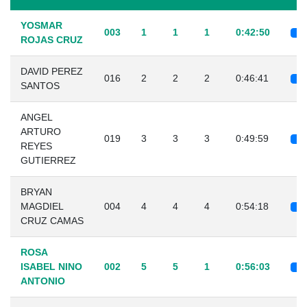
YOSMAR
003
1
1
1
0:42:50
ROJAS CRUZ
DAVID PEREZ
016
2
2
2
0:46:41
SANTOS
ANGEL
ARTURO
019
3
3
3
0:49:59
REYES
GUTIERREZ
BRYAN
MAGDIEL
004
4
4
4
0:54:18
CRUZ CAMAS
ROSA
ISABEL NINO
002
5
5
1
0:56:03
ANTONIO