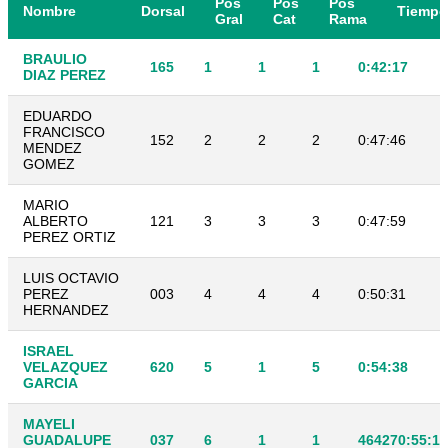
Pos
Pos
Pos
Nombre
Dorsal
Tiempo
Gral
Cat
Rama
BRAULIO
165
1
1
1
0:42:17
DIAZ PEREZ
EDUARDO
FRANCISCO
152
2
2
2
0:47:46
MENDEZ
GOMEZ
MARIO
ALBERTO
121
3
3
3
0:47:59
PEREZ ORTIZ
LUIS OCTAVIO
PEREZ
003
4
4
4
0:50:31
HERNANDEZ
ISRAEL
VELAZQUEZ
620
5
1
5
0:54:38
GARCIA
MAYELI
GUADALUPE
037
6
1
1
464270:55:10