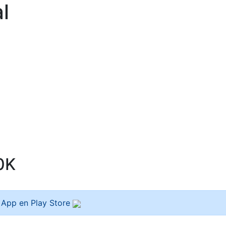
l
0K
a App en Play Store