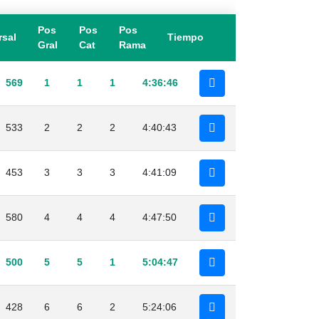
Pos
Pos
Pos
rsal
Tiempo
Gral
Cat
Rama
569
1
1
1
4:36:46
533
2
2
2
4:40:43
453
3
3
3
4:41:09
580
4
4
4
4:47:50
500
5
5
1
5:04:47
428
6
6
2
5:24:06