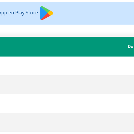
 App en Play Store
Do