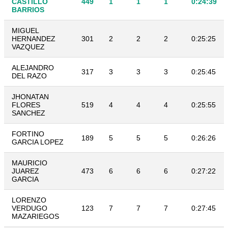
CASTILLO
449
1
1
1
0:24:39
BARRIOS
MIGUEL
HERNANDEZ
301
2
2
2
0:25:25
VAZQUEZ
ALEJANDRO
317
3
3
3
0:25:45
DEL RAZO
JHONATAN
FLORES
519
4
4
4
0:25:55
SANCHEZ
FORTINO
189
5
5
5
0:26:26
GARCIA LOPEZ
MAURICIO
JUAREZ
473
6
6
6
0:27:22
GARCIA
LORENZO
VERDUGO
123
7
7
7
0:27:45
MAZARIEGOS