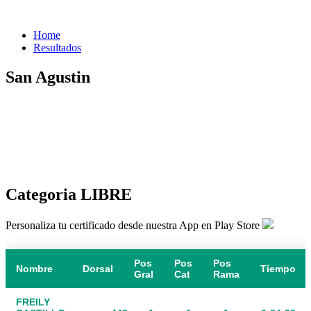
Home
Resultados
San Agustin
Categoria LIBRE
Personaliza tu certificado desde nuestra App en Play Store
Pos
Pos
Pos
Nombre
Dorsal
Tiempo
Gral
Cat
Rama
FREILY