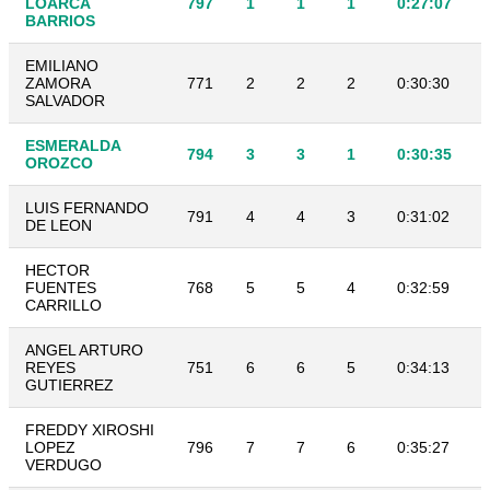
LOARCA
797
1
1
1
0:27:07
BARRIOS
EMILIANO
ZAMORA
771
2
2
2
0:30:30
SALVADOR
ESMERALDA
794
3
3
1
0:30:35
OROZCO
LUIS FERNANDO
791
4
4
3
0:31:02
DE LEON
HECTOR
FUENTES
768
5
5
4
0:32:59
CARRILLO
ANGEL ARTURO
REYES
751
6
6
5
0:34:13
GUTIERREZ
FREDDY XIROSHI
LOPEZ
796
7
7
6
0:35:27
VERDUGO