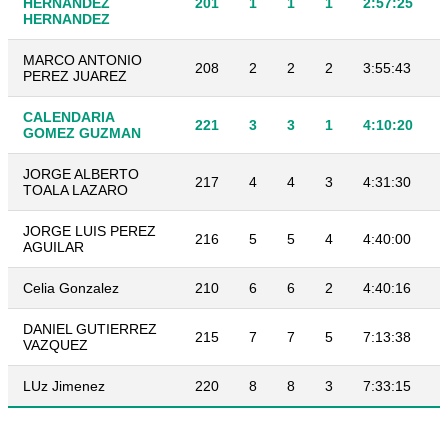
HERNANDEZ
201
1
1
1
2:57:25
HERNANDEZ
MARCO ANTONIO
208
2
2
2
3:55:43
PEREZ JUAREZ
CALENDARIA
221
3
3
1
4:10:20
GOMEZ GUZMAN
JORGE ALBERTO
217
4
4
3
4:31:30
TOALA LAZARO
JORGE LUIS PEREZ
216
5
5
4
4:40:00
AGUILAR
Celia Gonzalez
210
6
6
2
4:40:16
DANIEL GUTIERREZ
215
7
7
5
7:13:38
VAZQUEZ
LUz Jimenez
220
8
8
3
7:33:15