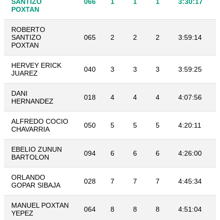
SANTIZO
066
1
1
1
3:30:17
POXTAN
ROBERTO
SANTIZO
065
2
2
2
3:59:14
POXTAN
HERVEY ERICK
040
3
3
3
3:59:25
JUAREZ
DANI
018
4
4
4
4:07:56
HERNANDEZ
ALFREDO COCIO
050
5
5
5
4:20:11
CHAVARRIA
EBELIO ZUNUN
094
6
6
6
4:26:00
BARTOLON
ORLANDO
028
7
7
7
4:45:34
GOPAR SIBAJA
MANUEL POXTAN
064
8
8
8
4:51:04
YEPEZ