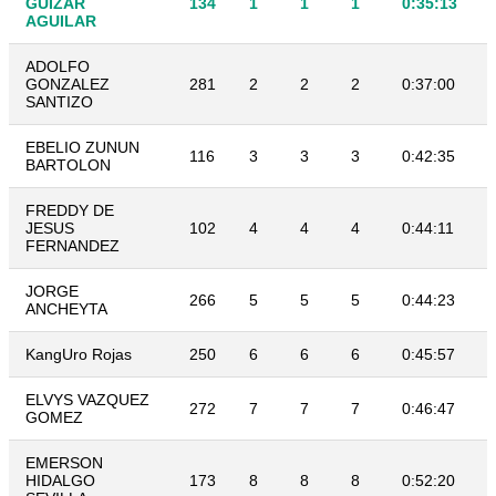
GUIZAR
134
1
1
1
0:35:13
AGUILAR
ADOLFO
GONZALEZ
281
2
2
2
0:37:00
SANTIZO
EBELIO ZUNUN
116
3
3
3
0:42:35
BARTOLON
FREDDY DE
JESUS
102
4
4
4
0:44:11
FERNANDEZ
JORGE
266
5
5
5
0:44:23
ANCHEYTA
KangUro Rojas
250
6
6
6
0:45:57
ELVYS VAZQUEZ
272
7
7
7
0:46:47
GOMEZ
EMERSON
HIDALGO
173
8
8
8
0:52:20