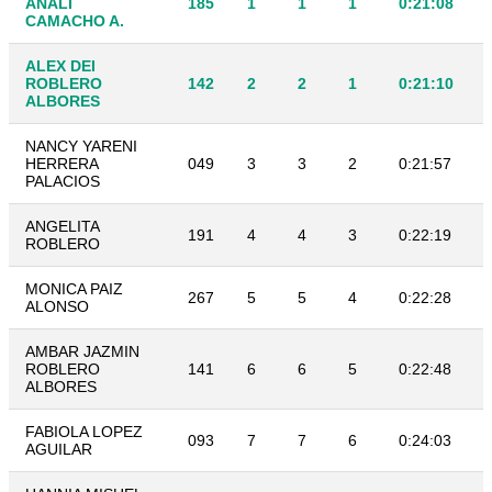
ANALI
185
1
1
1
0:21:08
CAMACHO A.
ALEX DEI
ROBLERO
142
2
2
1
0:21:10
ALBORES
NANCY YARENI
HERRERA
049
3
3
2
0:21:57
PALACIOS
ANGELITA
191
4
4
3
0:22:19
ROBLERO
MONICA PAIZ
267
5
5
4
0:22:28
ALONSO
AMBAR JAZMIN
ROBLERO
141
6
6
5
0:22:48
ALBORES
FABIOLA LOPEZ
093
7
7
6
0:24:03
AGUILAR