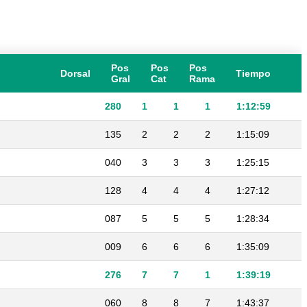
Pos
Pos
Pos
Dorsal
Tiempo
Gral
Cat
Rama
280
1
1
1
1:12:59
135
2
2
2
1:15:09
040
3
3
3
1:25:15
128
4
4
4
1:27:12
087
5
5
5
1:28:34
009
6
6
6
1:35:09
276
7
7
1
1:39:19
060
8
8
7
1:43:37