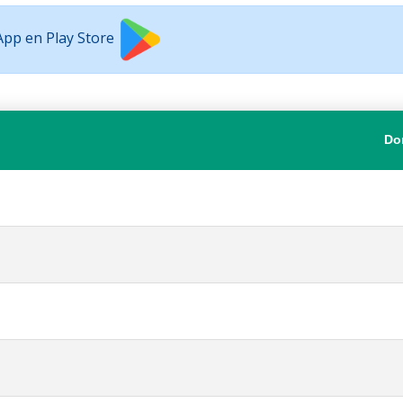
 App en Play Store
Do