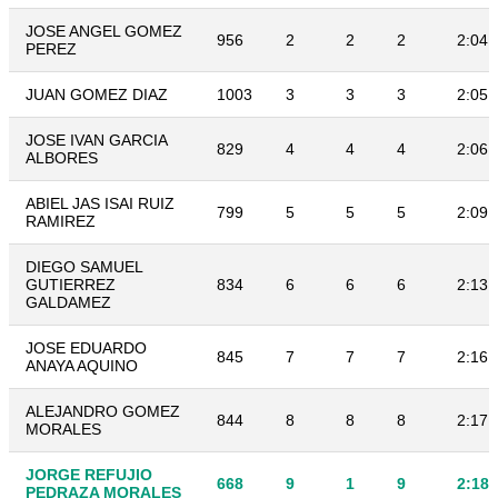
JOSE ANGEL GOMEZ
956
2
2
2
2:04:
PEREZ
JUAN GOMEZ DIAZ
1003
3
3
3
2:05:
JOSE IVAN GARCIA
829
4
4
4
2:06:
ALBORES
ABIEL JAS ISAI RUIZ
799
5
5
5
2:09:
RAMIREZ
DIEGO SAMUEL
GUTIERREZ
834
6
6
6
2:13:
GALDAMEZ
JOSE EDUARDO
845
7
7
7
2:16:
ANAYA AQUINO
ALEJANDRO GOMEZ
844
8
8
8
2:17:
MORALES
JORGE REFUJIO
668
9
1
9
2:18:
PEDRAZA MORALES