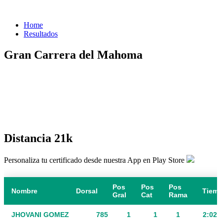
Home
Resultados
Gran Carrera del Mahoma
Distancia 21k
Personaliza tu certificado desde nuestra App en Play Store
Pos
Pos
Pos
Nombre
Dorsal
Tiem
Gral
Cat
Rama
JHOVANI GOMEZ
785
1
1
1
2:02: