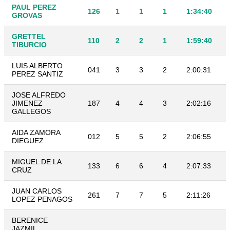
PAUL PEREZ
126
1
1
1
1:34:40
GROVAS
GRETTEL
110
2
2
1
1:59:40
TIBURCIO
LUIS ALBERTO
041
3
3
2
2:00:31
PEREZ SANTIZ
JOSE ALFREDO
JIMENEZ
187
4
4
3
2:02:16
GALLEGOS
AIDA ZAMORA
012
5
5
2
2:06:55
DIEGUEZ
MIGUEL DE LA
133
6
6
4
2:07:33
CRUZ
JUAN CARLOS
261
7
7
5
2:11:26
LOPEZ PENAGOS
BERENICE
JAZMIL