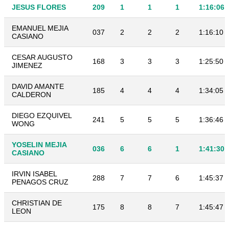
JESUS FLORES
209
1
1
1
1:16:06
EMANUEL MEJIA
037
2
2
2
1:16:10
CASIANO
CESAR AUGUSTO
168
3
3
3
1:25:50
JIMENEZ
DAVID AMANTE
185
4
4
4
1:34:05
CALDERON
DIEGO EZQUIVEL
241
5
5
5
1:36:46
WONG
YOSELIN MEJIA
036
6
6
1
1:41:30
CASIANO
IRVIN ISABEL
288
7
7
6
1:45:37
PENAGOS CRUZ
CHRISTIAN DE
175
8
8
7
1:45:47
LEON