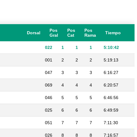
Pos
Pos
Pos
Dorsal
Tiempo
Gral
Cat
Rama
022
1
1
1
5:10:42
001
2
2
2
5:19:13
047
3
3
3
6:16:27
069
4
4
4
6:20:57
046
5
5
5
6:46:56
025
6
6
6
6:49:59
051
7
7
7
7:11:30
026
8
8
8
7:16:57