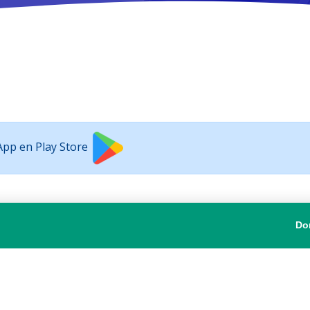
 App en Play Store
Do